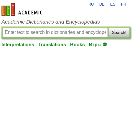
RU
DE
ES
FR
en-academic.com
Academic Dictionaries and Encyclopedias
Search!
Interpretations
Translations
Books
Игры ⚽