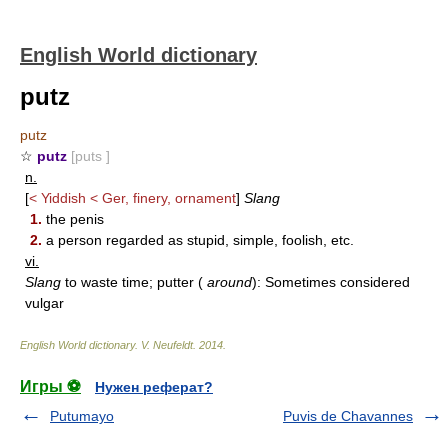
English World dictionary
putz
putz
☆
putz
[puts ]
n.
[
< Yiddish < Ger, finery, ornament
]
Slang
1.
the penis
2.
a person regarded as stupid, simple, foolish, etc.
vi.
Slang
to waste time; putter (
around
): Sometimes considered
vulgar
English World dictionary
.
V. Neufeldt
.
2014
.
Игры ⚽
Нужен реферат?
Putumayo
Puvis de Chavannes