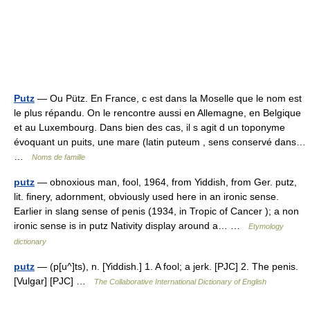
Putz
— Ou Pütz. En France, c est dans la Moselle que le nom est
le plus répandu. On le rencontre aussi en Allemagne, en Belgique
et au Luxembourg. Dans bien des cas, il s agit d un toponyme
évoquant un puits, une mare (latin puteum , sens conservé dans…
…
Noms de famille
putz
— obnoxious man, fool, 1964, from Yiddish, from Ger. putz,
lit. finery, adornment, obviously used here in an ironic sense.
Earlier in slang sense of penis (1934, in Tropic of Cancer ); a non
ironic sense is in putz Nativity display around a… …
Etymology
dictionary
putz
— (p[u^]ts), n. [Yiddish.] 1. A fool; a jerk. [PJC] 2. The penis.
[Vulgar] [PJC] …
The Collaborative International Dictionary of English